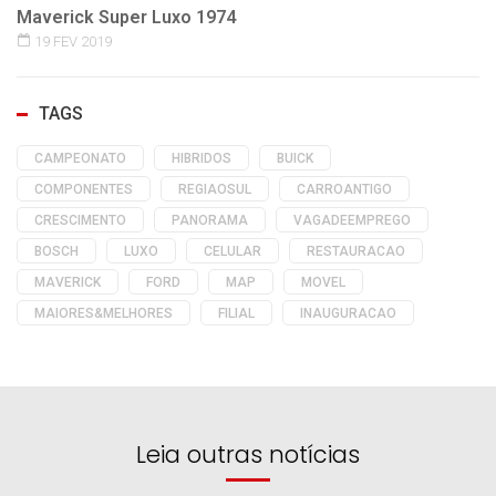
Maverick Super Luxo 1974
19 FEV 2019
TAGS
CAMPEONATO
HIBRIDOS
BUICK
COMPONENTES
REGIAOSUL
CARROANTIGO
CRESCIMENTO
PANORAMA
VAGADEEMPREGO
BOSCH
LUXO
CELULAR
RESTAURACAO
MAVERICK
FORD
MAP
MOVEL
MAIORES&MELHORES
FILIAL
INAUGURACAO
Leia outras notícias